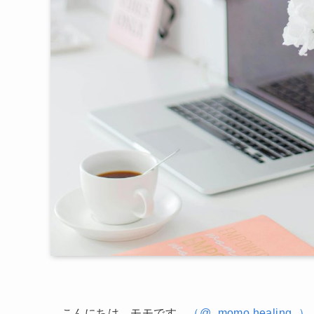
こんにちは、モモです。
（@_momo.healing_）