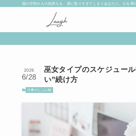
場の空気や人の気持ちを、感じ取りすぎてしまうあなたに。心を満
巫女タイプのスケジュール
2026
6/28
い”続け方
仕事のじぶん軸