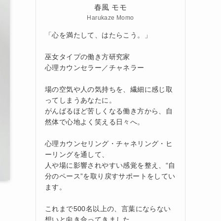
春風 モモ
Harukaze Momo
「心を満たして、はたらこう。」
巫女タイプの働き方研究家
心理カウンセラー／チャネラー
場の空気や人の気持ちを、繊細に感じ取
ってしまうあなたに。
がんばるほど苦しくなる働き方から、自
然体で心地よく笑える日々へ。
心理カウンセリング・チャネリング・ヒ
ーリングを通して、
人や場に影響されやすい感覚を整え、“自
分のペース”を取り戻すサポートをしてい
ます。
これまで500名以上の、言葉にならない
想いと向き合ってきました。