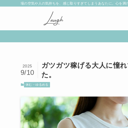
場の空気や人の気持ちを、感じ取りすぎてしまうあなたに。心を満
ガツガツ稼げる大人に憧れ
2025
9/10
た。
休む・ゆるめる