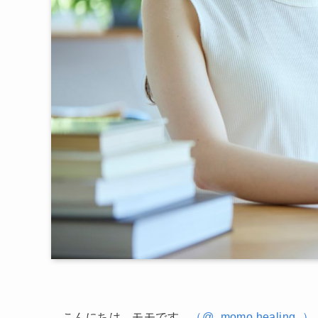
こんにちは、モモです。
（@_momo.healing_）