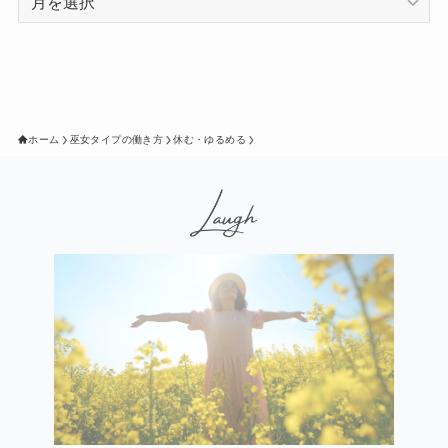
ア
ー
カ
イ
ブ
ホーム
巫女タイプの働き方
休む・ゆるめる