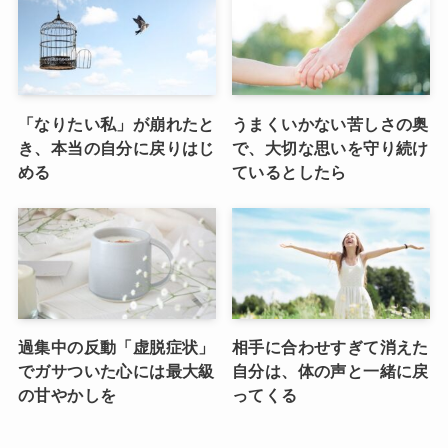
「なりたい私」が崩れたと
うまくいかない苦しさの奥
き、本当の自分に戻りはじ
で、大切な思いを守り続け
める
ているとしたら
過集中の反動「虚脱症状」
相手に合わせすぎて消えた
でガサついた心には最大級
自分は、体の声と一緒に戻
の甘やかしを
ってくる