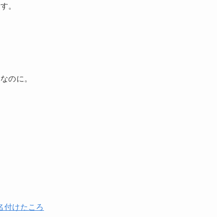
です。
間なのに。
名付けたころ