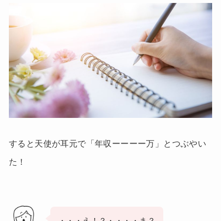
すると天使が耳元で「年収ーーーー万」とつぶやい
た！
・・・え！？・・・・ま？